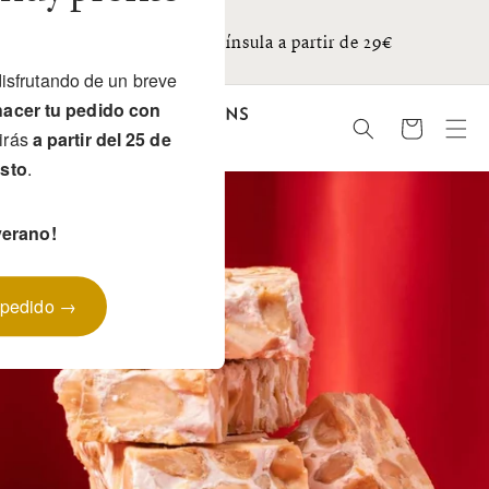
Ir
directamente
S
ir
Envios gratis península a partir de 29€
al contenido
isfrutando de un breve
acer tu pedido con
Carrito
birás
a partir del 25 de
sto
.
verano!
 pedido →