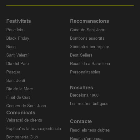
Festivitats
Recomanacions
Panellets
Coca de Sant Joan
Black Friday
Bombons assortits
Nadal
Xocolates per regalar
Sant Valentí
Best Sellers
Dia del Pare
Recollida a Barcelona
Pasqua
Personalitzables
Sant Jordi
Nosaltres
Dia de la Mare
Barcelona 1960
Final de Curs
Les nostres botigues
Coques de Sant Joan
Comunicats
Valoració de clients
Contacte
Explica'ns la teva experiència
Resol els teus dubtes
Bombonería Club
Regals d'empresa