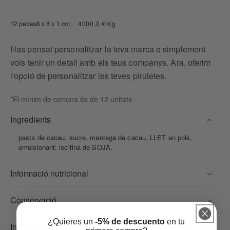
4000,0 €/Kg
12 peces
8 x 8 x 1 cm
Has pensat personalitzar la teva marca o simplement
vols tenir un detall amb els teus companys. Ara, oferim
l'opció de personalitzar les teves piruletes.
*El mínim de compra és de 12 unitats
Ingredients
pasta de cacau, sucre, mantega de cacau, LLET en pols,
emulsionant: lecitina de SOJA.
Informació nutricional
Conservació
¿Quieres un
-5% de descuento
en tu
Informació addicional