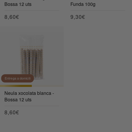
Bossa 12 uts
Funda 100g
Preu
8,60€
Preu
9,30€
habitual
habitual
Entrega a domicili
Neula xocolata blanca -
Bossa 12 uts
Preu
8,60€
habitual