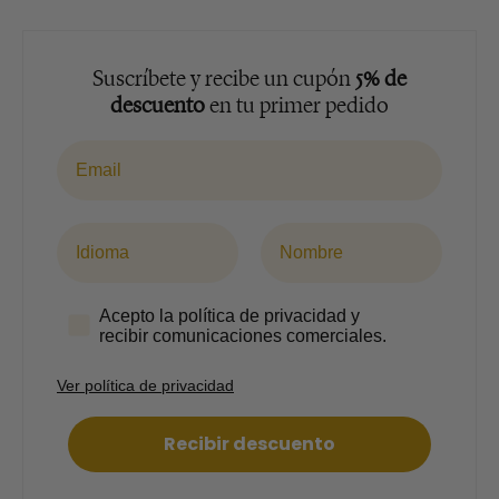
quantitat
quantitat
per
per
a
a
Piruleta
Piruleta
Suscríbete y recibe un cupón
5% de
Xocolata
Xocolata
descuento
en tu primer pedido
Personalitzada
Personalitzada
-
-
Email
12
12
unitats
unitats
Idioma
Nombre
politica
Acepto la política de privacidad y
recibir comunicaciones comerciales.
Ver política de privacidad
Recibir descuento