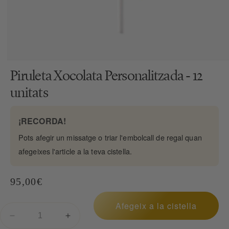
Obrir
element
Piruleta Xocolata Personalitzada - 12
multimèdia
2
unitats
en
una
finestra
modal
¡RECORDA!
Pots afegir un missatge o triar l'embolcall de regal quan
afegeixes l'article a la teva cistella.
Preu
95,00€
habitual
Afegeix a la cistella
Reduir
Augmentar