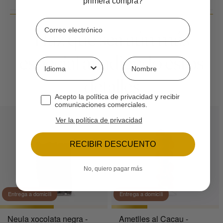
primera compra?
Correo electrónico
Haz que sea aún más
especial añadiendo estos
Idioma
¿Cómo te llamas?
detalles
Checkbox suscripción
Acepto la política de privacidad y recibir
comunicaciones comerciales.
Ver la política de privacidad
RECIBIR DESCUENTO
No, quiero pagar más
Entrega a domicili
Entrega a domicili
Neula xocolata negra -
Ametlles al Cacau -