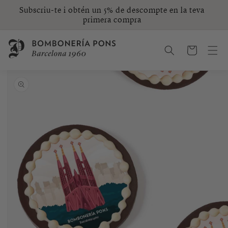
Anar
Subscriu-te i obtén un 5% de descompte en la teva
directament
primera compra
al contingut
Cistella
Anar
directament
a la
informació
del
producte