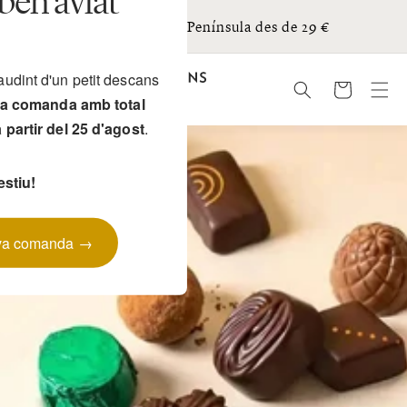
en aviat
Anar
ts
directament
Enviament gratis Península des de 29 €
al contingut
audint d'un petit descans
Cistella
eva comanda amb total
a partir del 25 d'agost
.
stiu!
eva comanda →