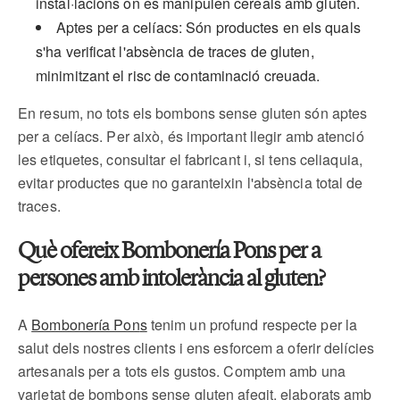
instal·lacions on es manipulen cereals amb gluten.
Aptes per a celíacs: Són productes en els quals
s'ha verificat l'absència de traces de gluten,
minimitzant el risc de contaminació creuada.
En resum, no tots els bombons sense gluten són aptes
per a celíacs. Per això, és important llegir amb atenció
les etiquetes, consultar el fabricant i, si tens celiaquia,
evitar productes que no garanteixin l'absència total de
traces.
Què ofereix Bombonería Pons per a
persones amb intolerància al gluten?
A
Bombonería Pon
s
tenim un profund respecte per la
salut dels nostres clients i ens esforcem a oferir delícies
artesanals per a tots els gustos. Comptem amb una
varietat de bombons sense gluten afegit, elaborats amb