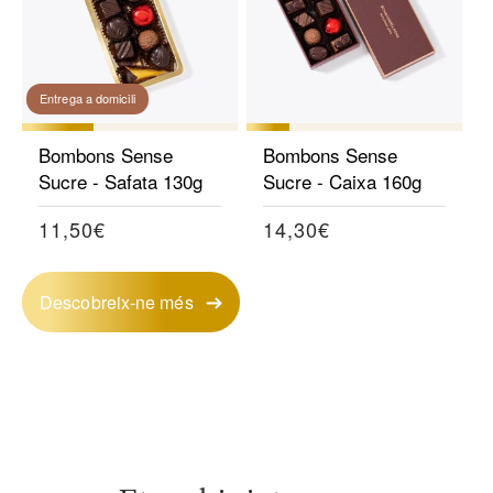
Entrega a domicili
Bombons Sense
Bombons Sense
Sucre - Safata 130g
Sucre - Caixa 160g
Preu
11,50€
Preu
14,30€
habitual
habitual
Descobreix-ne més