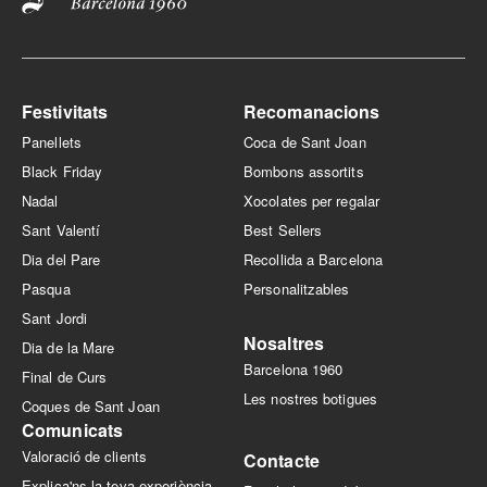
Festivitats
Recomanacions
Panellets
Coca de Sant Joan
Black Friday
Bombons assortits
Nadal
Xocolates per regalar
Sant Valentí
Best Sellers
Dia del Pare
Recollida a Barcelona
Pasqua
Personalitzables
Sant Jordi
Nosaltres
Dia de la Mare
Barcelona 1960
Final de Curs
Les nostres botigues
Coques de Sant Joan
Comunicats
Valoració de clients
Contacte
Explica'ns la teva experiència