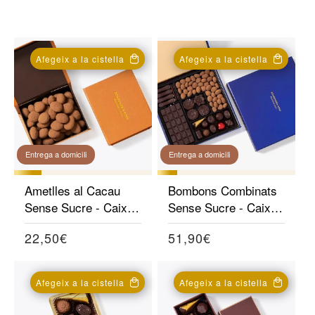
Afegeix a la cistella
Afegeix a la cistella
Entrega a domicili
Entrega a domicili
Ametlles al Cacau
Bombons Combinats
Sense Sucre - Caixa
Sense Sucre - Caixa
250g
600g
Preu
22,50€
Preu
51,90€
habitual
habitual
Afegeix a la cistella
Afegeix a la cistella